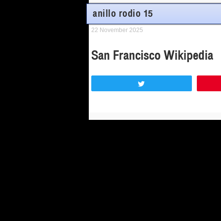
anillo rodio 15
22 November 2025
San Francisco Wikipedia
Tweet