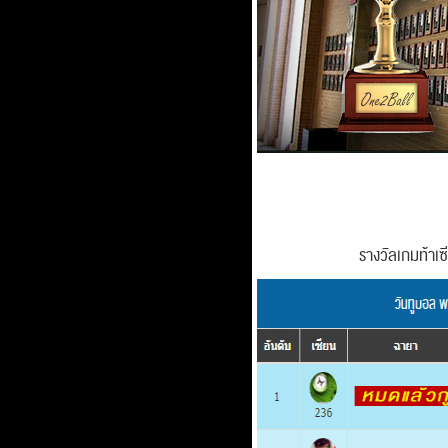
รางวัลเกมท้าเ