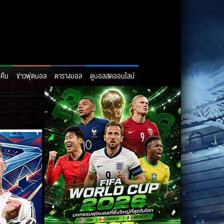
อคืน
ข่าวฟุตบอล
ตารางบอล
ดูบอลสดออนไลน์