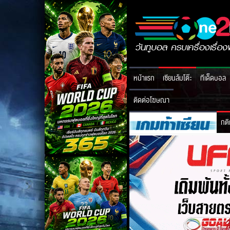
หน้าแรก
เซียนล้มโต๊ะ
ทีเด็ดบอล
ติดต่อโฆษณา
กติ