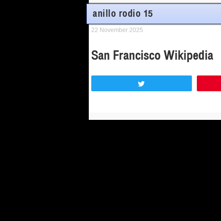
anillo rodio 15
22 November 2025
San Francisco Wikipedia
Tweet