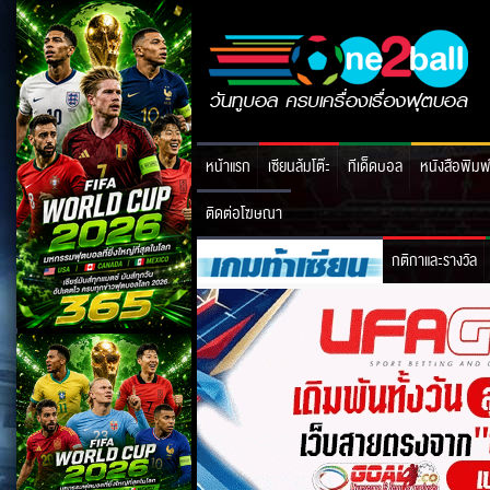
หน้าแรก
เซียนล้มโต๊ะ
ทีเด็ดบอล
หนังสือพิมพ
ติดต่อโฆษณา
กติกาและรางวัล