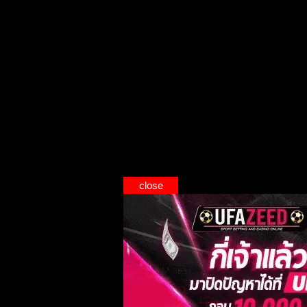
close