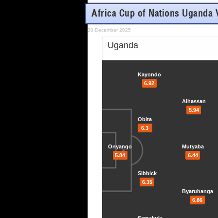
Africa Cup of Nations Uganda 
30 December 2025
Uganda
Kayondo
6.92
Alhassan
5.94
Obita
6.3
Onyango
Mutyaba
5.84
6.44
Sibbick
6.35
Byaruhanga
6.86