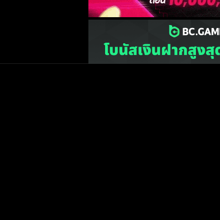
เว็บไซต์
one2ball.net
ไม่มีและไม่สนับสนุนการพน
©2015 ONE2BALL.COM / All rights reserved
หน้าแรก
ข่าวฟุตบ
วิเคราะห์บอล
Priv