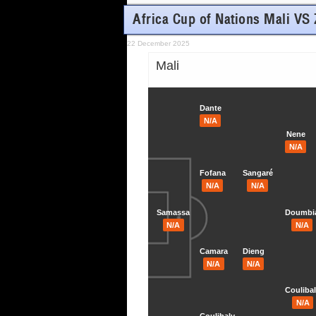
Africa Cup of Nations Mali VS
22 December 2025
Mali
Dante
N/A
Nene
N/A
Fofana
Sangaré
N/A
N/A
Samassa
Doumbi
N/A
N/A
Camara
Dieng
N/A
N/A
Couliba
N/A