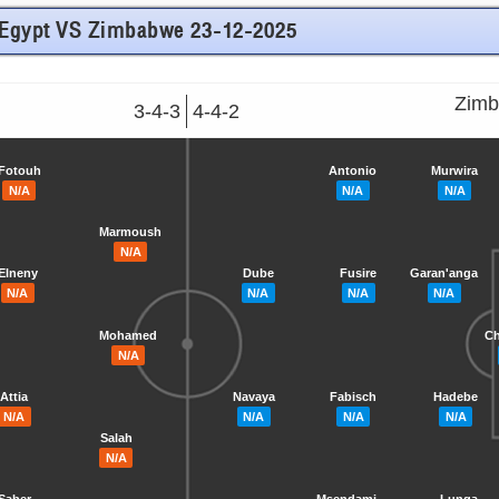
s Egypt VS Zimbabwe 23-12-2025
Zim
3-4-3
4-4-2
Fotouh
Antonio
Murwira
N/A
N/A
N/A
Marmoush
N/A
Elneny
Dube
Fusire
Garan'anga
N/A
N/A
N/A
N/A
Mohamed
Ch
N/A
Attia
Navaya
Fabisch
Hadebe
N/A
N/A
N/A
N/A
Salah
N/A