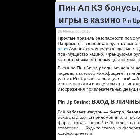
Пин Ап КЗ бонусы
игры в казино Pin Up
28 November 2025
Простые правила безопасности помогут
Например, Европейская рулетка имеет 
ап кз
Американская рулетка включает до
преимущество казино. Французская рул
которые снижают преимущество казино
В казино Пин Ап на реальные деньги до
модель, в которой коэффициент выигры
улетит. Pin Up casino официальный сай
иллюстрациями и акцентами на винта
изображения привлекательных девушек,
Pin Up Casino: вход в л
Всё работает изнутри — быстро, безоп
искать магазины приложений или настр
форы, тоталы, точный счёт, ставки на 
стратегию — будь то ставка на фавори
коэффициентом.