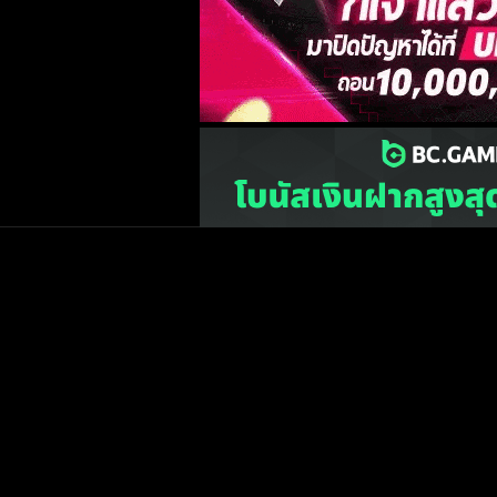
เว็บไซต์
one2ball.net
ไม่มีและไม่สนับสนุนการพน
©2015 ONE2BALL.COM / All rights reserved
หน้าแรก
ข่าวฟุตบ
วิเคราะห์บอล
Priv