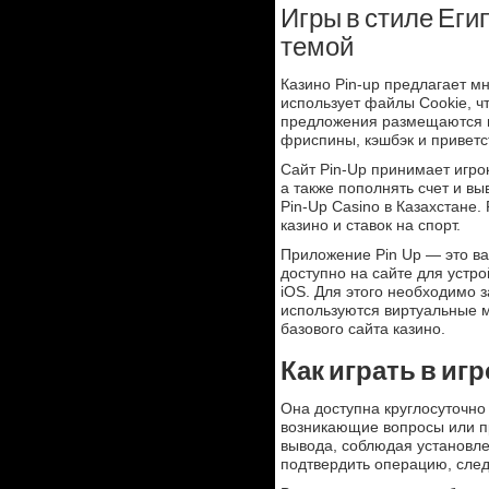
Игры в стиле Еги
темой
Казино Pin-up предлагает мн
использует файлы Cookie, ч
предложения размещаются в
фриспины, кэшбэк и приветс
Сайт Pin-Up принимает игрок
а также пополнять счет и в
Pin-Up Casino в Казахстане
казино и ставок на спорт.
Приложение Pin Up — это в
доступно на сайте для устро
iOS. Для этого необходимо 
используются виртуальные м
базового сайта казино.
Как играть в иг
Она доступна круглосуточно
возникающие вопросы или п
вывода, соблюдая установл
подтвердить операцию, след