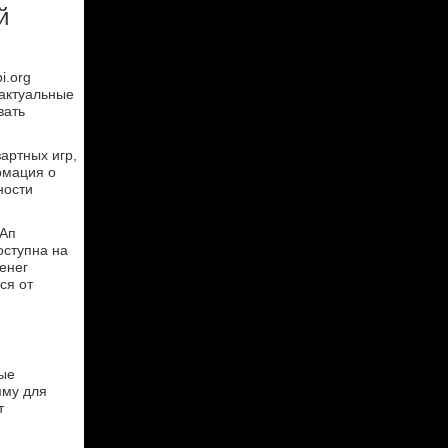
й
i.org
 актуальные
вать
артных игр,
рмация о
ности
 Ап
оступна на
енег
ся от
бые
мму для
т