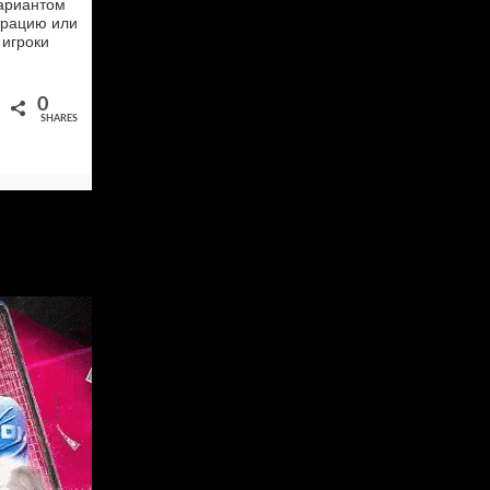
вариантом
трацию или
 игроки
0
SHARES