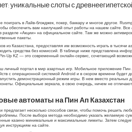
пет: уникальные слоты с древнеегипетско
е поиграть в Лайв-блэкджек, покер, баккару и многое другое. Rusmp
тобы обеспечить вам наилучший опыт работы на нашем сайте. Все
 разделе «Акции» на официальном сайте. Там же можно активиро
твенные пакеты.
ов из Казахстана, предоставляя им возможность играть в тысячи аз
ыводить средства без комиссий. В таблице ниже представлена инфо
. Pin-Up KZ — это современный онлайн-сервис, сочетающий возмож
аш личный портал в мир азартных игр. Мобильное приложение Пин
йств с операционной системой Android и в скором времени будет д
запустить демонстрационный режим игры. В нем вместо реальных д
онеты. Официальные зеркала, в свою очередь, ничем не отличают
ровые автоматы на Пин Ап Казахстан
 и предлагает несколько способов связи, чтобы помочь решить лю
роблемы. После выбора метода необходимо указать желаемую су
енные казино минимальные и максимальные лимиты. Затем следуе
уя инструкциям на сайте.