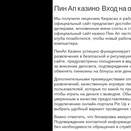
Пин Ап казино: Вход на 
Мы получили лицензию Кюрасао и рабо
официальный сайт предлагает достойн
дилерами, мгновенные мини-слоты и ст
официальный сайт казино Пин Ап часто
клуба позаботился, чтобы новый рабочи
компьютера.
ПинАп Казино успешно функционирует 
развлечения в безопасной и регулируе
сайте, предусмотрены поощрения в вид
за внесение депозита, подтверждение 
обменять пинкоины на бонусы или день
Дополнительными преимуществами опе
развлечений, качественную игровую ли
пользователей, которые по какой-то пр
чтобы играть на деньги с выводом. Об
уверенным в качестве предоставляемых
подключению онлайн-портала Pin Up к
выбрать удобный вариант проведения 
Важно отметить, что блокировка аккаун
Подтверждение контактной информации
без необходимости обращения в службу