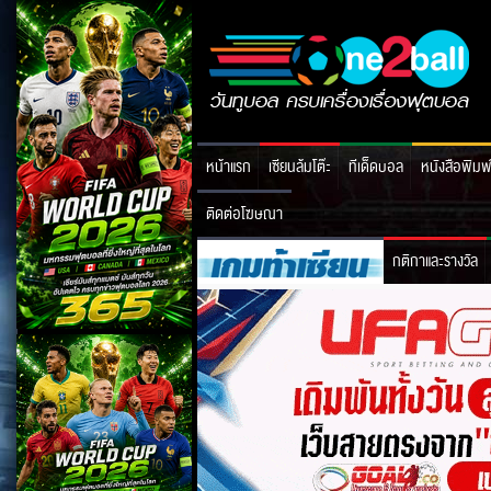
หน้าแรก
เซียนล้มโต๊ะ
ทีเด็ดบอล
หนังสือพิมพ
ติดต่อโฆษณา
กติกาและรางวัล