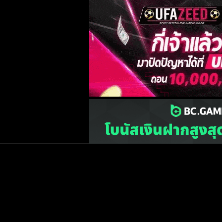
เว็บไซต์
one2ball.net
ไม่มีและไม่สนับสนุนการพน
©2015 ONE2BALL.COM / All rights reserved
หน้าแรก
ข่าวฟุตบ
วิเคราะห์บอล
Priv