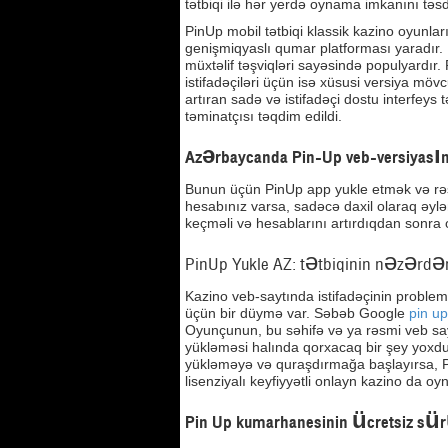
tətbiqi ilə hər yerdə oynama imkanını təsdi
PinUp mobil tətbiqi klassik kazino oyunlar
genişmiqyaslı qumar platforması yaradır. M
müxtəlif təşviqləri sayəsində populyardır. 
istifadəçiləri üçün isə xüsusi versiya mövc
artıran sadə və istifadəçi dostu interfeys 
təminatçısı təqdim edildi.
Azərbaycanda Pin-Up veb-versiyasın
Bunun üçün PinUp app yukle etmək və rəsm
hesabınız varsa, sadəcə daxil olaraq əylən
keçməli və hesablarını artırdıqdan sonra
PinUp Yukle AZ: tətbiqinin nəzərdə
Kazino veb-saytında istifadəçinin probl
üçün bir düymə var. Səbəb Google
pin up
Oyunçunun, bu səhifə və ya rəsmi veb say
yükləməsi halında qorxacaq bir şey yoxdur
yükləməyə və quraşdırmağa başlayırsa, Pi
lisenziyalı keyfiyyətli onlayn kazino da oyn
Pin Up kumarhanesinin ücretsiz sü