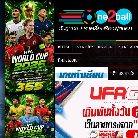
หน้าแรก
เซียนล้มโต๊ะ
ทีเด็ดบอล
หนังสือพิมพ
ติดต่อโฆษณา
กติกาและรางวัล