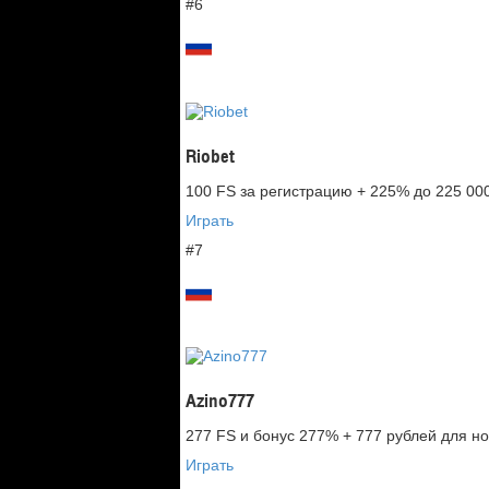
#6
Riobet
100 FS за регистрацию + 225% до 225 00
Играть
#7
Azino777
277 FS и бонус 277% + 777 рублей для н
Играть