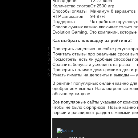
Вывод денег
12-72 часа
Количество слотов
От 2500 игр
Способы оплаты
Минимум 8 вариантов
RTP автоматов
94-97%
Поддержка
Чат работает круглосу
Список лучших казино включает только п
Evolution Gaming. Это компании, которы
Как выбрать площадку из рейтинга:
Проверить лицензию на сайте регулятора 
Почитать отзывы про реальные сроки вы
Посмотреть, есть ли удобные способы по
Сравнить бонусы и условия отыгрыша — 
Проверить наличие демо-режима для игр
Узнать лимиты на депозиты и выводы — у
В рейтинг популярных онлайн казино для
одобрением выплат. На электронные коше
обычно сутки-двое.
Все популярные сайты указывают комисс
чтобы не было сюрпризов. Новые казино
версии и расширяют раздел с живыми ди