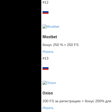
#12
Mostbet
бонус 250 % + 250 FS
Играть
#13
Onion
200 FS за регистрацию + бонус 200% для
Играть