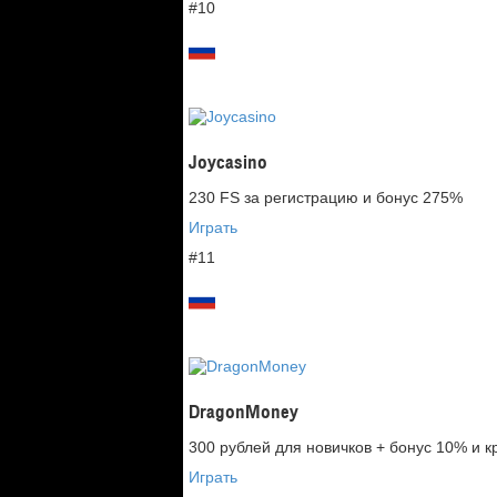
#10
Joycasino
230 FS за регистрацию и бонус 275%
Играть
#11
DragonMoney
300 рублей для новичков + бонус 10% и 
Играть