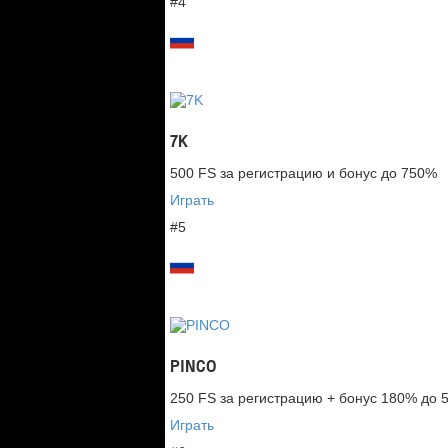
#4
7K
500 FS за регистрацию и бонус до 750%
Играть
#5
PINCO
250 FS за регистрацию + бонус 180% до 
Играть