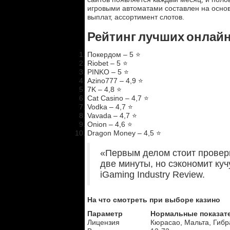
игровыми автоматами составлен на основ
выплат, ассортимент слотов.
Рейтинг лучших онлайн
Покердом – 5 ⭐
Riobet – 5 ⭐
PINKO – 5 ⭐
Azino777 – 4,9 ⭐
7K – 4,8 ⭐
Cat Casino – 4,7 ⭐
Vodka – 4,7 ⭐
Vavada – 4,7 ⭐
Onion – 4,6 ⭐
Dragon Money – 4,5 ⭐
«Первым делом стоит провери
две минуты, но сэкономит ку
iGaming Industry Review.
На что смотреть при выборе казино
Параметр
Нормальные показат
Лицензия
Кюрасао, Мальта, Гибр