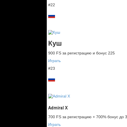
#22
Куш
900 FS за регистрацию и бонус 225
Играть
#23
Admiral X
700 FS за регистрацию + 700% бонус до 
Играть