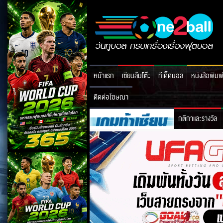
หน้าแรก
เซียนล้มโต๊ะ
ทีเด็ดบอล
หนังสือพิมพ
ติดต่อโฆษณา
กติกาและรางวัล