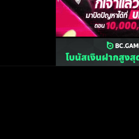
เว็บไซต์
one2ball.net
ไม่มีและไม่สนับสนุนการพน
©2015 ONE2BALL.COM / All rights reserved
หน้าแรก
ข่าวฟุตบ
วิเคราะห์บอล
Priv