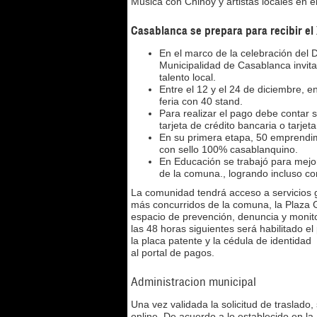
Música con Chinoy y artistas locales en el
Casablanca se prepara para recibir e
En el marco de la celebración del 
Municipalidad de Casablanca invita
talento local.
Entre el 12 y el 24 de diciembre, 
feria con 40 stand.
Para realizar el pago debe contar 
tarjeta de crédito bancaria o tar
En su primera etapa, 50 emprendim
con sello 100% casablanquino.
En Educación se trabajó para mejor
de la comuna., logrando incluso c
La comunidad tendrá acceso a servicios gr
más concurridos de la comuna, la Plaza G
espacio de prevención, denuncia y monitor
las 48 horas siguientes será habilitado el
la placa patente y la cédula de identidad 
al portal de pagos.
Administracion municipal
Una vez validada la solicitud de traslado
online. De acuerdo a lo establecido en l