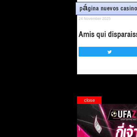
página nuevos casino
24 November 2025
Amis qui disparai
Tweet
close