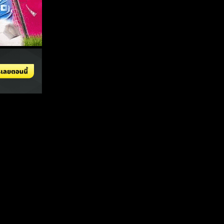
จัดทำขึ้นเพื่อความบันเทิงเท่านั้น
ดูบอลออนไลน์
ทีเด็ดบอลวันนี้
ราคาบอล
วิเคราะห์บอล