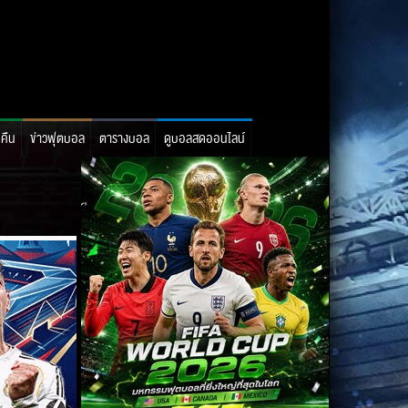
อคืน
ข่าวฟุตบอล
ตารางบอล
ดูบอลสดออนไลน์