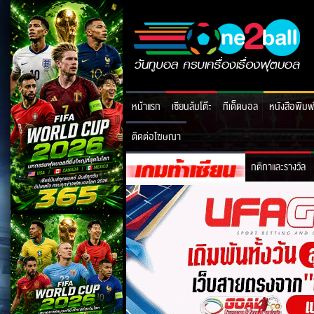
หน้าแรก
เซียนล้มโต๊ะ
ทีเด็ดบอล
หนังสือพิมพ
ติดต่อโฆษณา
กติกาและรางวัล