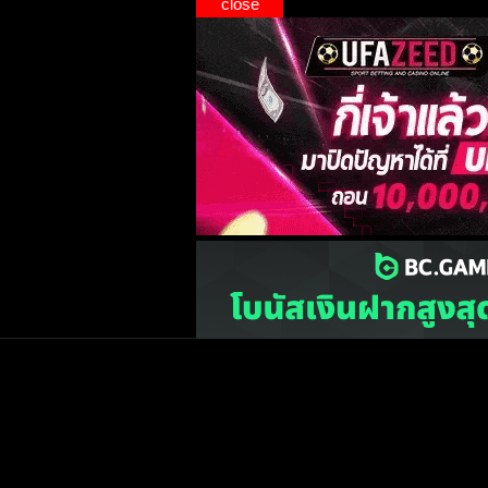
close
เว็บไซต์
one2ball.net
ไม่มีและไม่สนับสนุนการพน
©2015 ONE2BALL.COM / All rights reserved
หน้าแรก
ข่าวฟุตบ
วิเคราะห์บอล
Priv