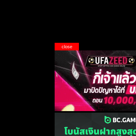
close