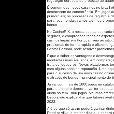
regulação europeia de proteção de dado
É comum que novos cassinos no brasil o
destacarem da concorrência. Em jogos de 
primordiais; os processos de registro e d
para recomendar, vamos além de promoçõ
bônus.
No CasinoRIX, a nossa equipa dedicada d
seguros, e compreende todos os aspetos 
casinos legais em Portugal, veio ao síti
problemas de forma rápida e eficiente, g
Gestor Pessoal, pode resolver problemas
Fique a saber as vantagens e desvantag
montantes mais elevados, em comparação
trata de jogadores. Novas plataformas t
com alguns anos de reputação. Uma equip
para o sucesso de um novo casino online
é através de bónus – principalmente de 
Já vai com mais de 1800 jogos no catálog
para o primeiro depósito, vai ter direit
ainda só tem 1800 jogos. Algumas oferec
Depois vão explicar-lhe que fatores aval
2023.
Até porque só assim poderá ganhar dinheir
Dead or Alive, a melhor dica que poderá t