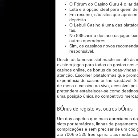
O Fórum do Casino Guru é o lar da
Esta é a opção ideal para quem de
Em resumo, são sites que apresent
depósito.
O Lebull Casino é uma das platafo
fãs.
No 888casino destaco os jogos ex
outros operadores.
Sim, os cassinos novos recomenda
responsável.
Desde as famosas slot machines até às me
existem jogos para todos os gostos nos 
casinos online, os bónus de boas-vinda
atenção. Escolher plataformas que promo
experiência de casino online saudável. Si
de mesa e cassino ao vivo, acessível pelo
pretendem estabelecer-se como destinos 
uma posição única no competitivo mercad
Bónus de registo vs. outros bónus
Um dos aspetos que mais apreciamos da L
slots por temáticas, linhas de pagamento 
complicações e sem precisar de um códi
até 700€ e 325 free spins. E as mudança