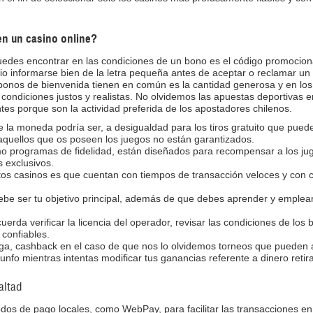
n un casino online?
uedes encontrar en las condiciones de un bono es el código promociona
ario informarse bien de la letra pequeña antes de aceptar o reclamar u
 bonos de bienvenida tienen en común es la cantidad generosa y en lo
condiciones justos y realistas. No olvidemos las apuestas deportivas e
s porque son la actividad preferida de los apostadores chilenos.
e la moneda podrí­a ser, a desigualdad para los tiros gratuito que pued
 aquellos que os poseen los juegos no están garantizados.
 programas de fidelidad, están diseñados para recompensar a los ju
s exclusivos.
tos casinos es que cuentan con tiempos de transacción veloces y con 
ebe ser tu objetivo principal, además de que debes aprender y emplea
cuerda verificar la licencia del operador, revisar las condiciones de los
confiables.
rga, cashback en el caso de que nos lo olvidemos torneos que pueden
riunfo mientras intentas modificar tus ganancias referente a dinero retir
altad
dos de pago locales, como WebPay, para facilitar las transacciones e