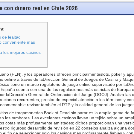
e con dinero real en Chile 2026
nt
 de lealtad
ro conveniente más
a los mejores casinos
ruano (PEN), y los operadores ofrecen principalmenteslots, poker y ap
ego online a través de laDirección General de Juegos de Casino y Máqu
o tiene un marco regulatorio de juego online supervisado por laDir
 España cuenta con una de las regulaciones más estrictas de Europa 
por laDirección General de Ordenación del Juego (DGOJ). Analiza las o
mociones recurrentes, prestando especial atención a los términos y con
 recomendable revisar también el RTP y la calidad general de los juegos
sitios de tragamonedas Book of Dead sin parar es la amplia gama de f
n los tambores. Las excelentes casinos llevan un tejido sobre un ampl
r los cotas más profusamente amistades; dichos proporcionan una vers
 Nuestro riguroso desarrollo de revisión en 22 consejos analiza alguna do
 el fin de seleccionar solo los casinos más profusamente fiables y con