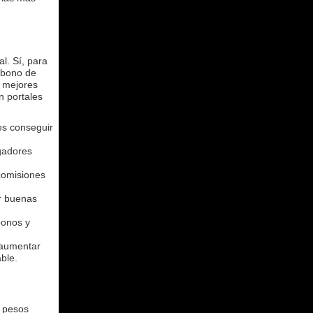
l. Sí, para
n bono de
s mejores
n portales
es conseguir
gadores
comisiones
r buenas
 bonos y
 aumentar
able.
n pesos