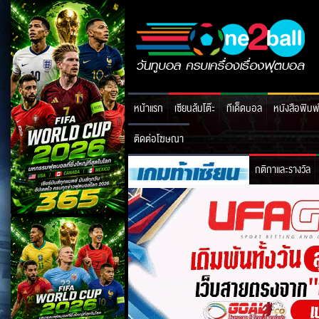
หน้าแรก
เซียนล้มโต๊ะ
ทีเด็ดบอล
หนังสือพิมพ
ติดต่อโฆษณา
กติกาและรางวัล