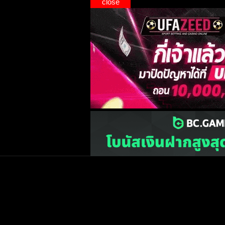
close
เว็บไซต์
one2ball.net
ไม่มีและไม่สนับสนุนการพน
©2015 ONE2BALL.COM / All rights reserved
หน้าแรก
ข่าวฟุตบ
วิเคราะห์บอล
Priv