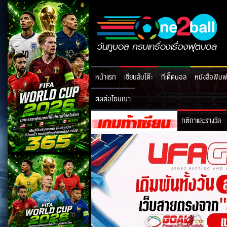
หน้าแรก
เซียนล้มโต๊ะ
ทีเด็ดบอล
หนังสือพิมพ
ติดต่อโฆษณา
กติกาและรางวัล