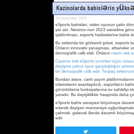
Kazinolarda bahislərin yüks
29 December 2025
eSports bahisləri, video oyunun çətin dün
yer alır. Newzoo-nun 2023 sənədinə görə,
qaldırılması, esports hadisələrinə bahis il
Bu sektorda bir görkəmli şirkət, esports ba
Onların innovativ yanaşması, əfsanələr 
demoqrafik cəlb etdi. Onların
rəsmi veb s
Casinos indi eSports turnirləri üçün xüsusi
dəyişmə yalnız oyun qarşılıqlılığını artır
bir demoqrafik cəlb edir. Torpaq sektorunda
Bundan əlavə, canlı yayım platformaların
izləmələrini asanlaşdırdı, esportların ba
görüntüləmə funksiyalarına ev sahibliyi e
yaradır. Bu dəyişikliklər haqqında daha ç
eSports bahis sənayesi böyüməyə davam etdi
edərək dəyişən mənzərəyə uyğunlaşmalıdır
çəkmək, gələcək illərdə davamlı böyüməyi
edir.
Tweet