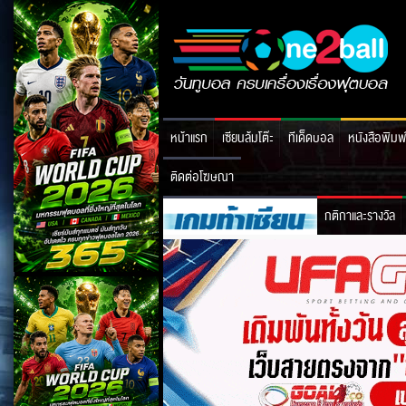
หน้าแรก
เซียนล้มโต๊ะ
ทีเด็ดบอล
หนังสือพิมพ
ติดต่อโฆษณา
กติกาและรางวัล