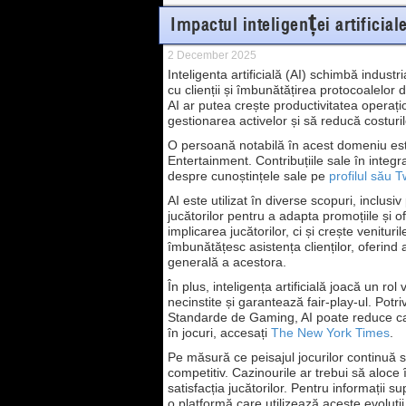
Impactul inteligenței artificia
2 December 2025
Inteligenta artificială (AI) schimbă industr
cu clienții și îmbunătățirea protocoalelor 
AI ar putea crește productivitatea opera
gestionarea activelor și să reducă costuril
O persoană notabilă în acest domeniu est
Entertainment. Contribuțiile sale în integr
despre cunoștințele sale pe
profilul său T
AI este utilizat în diverse scopuri, inclus
jucătorilor pentru a adapta promoțiile și
implicarea jucătorilor, ci și crește venituril
îmbunătățesc asistența clienților, oferind a
generală a acestora.
În plus, inteligența artificială joacă un rol
necinstite și garantează fair-play-ul. Potr
Standarde de Gaming, AI poate reduce ca
în jocuri, accesați
The New York Times
.
Pe măsură ce peisajul jocurilor continuă s
competitiv. Cazinourile ar trebui să aloce 
satisfacția jucătorilor. Pentru informații s
o platformă care utilizează aceste evoluții