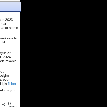
tir. 2023
nlar,
ı sanal aleme
 merkezinde
 hakkında
oyunları
ir. 2024
 ek imkanla
z.
 da
letişim
a, oyun
i için
fixbet
.
eknolojinin
0
SHARES