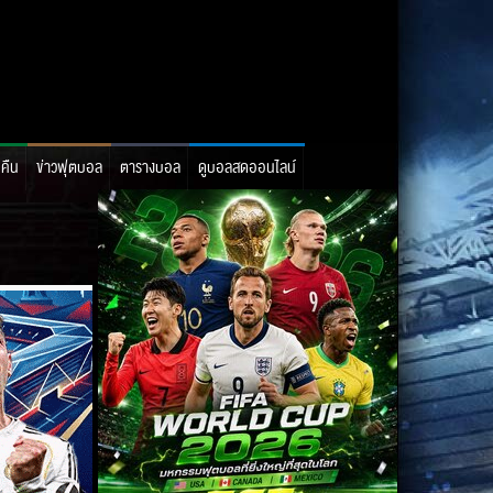
อคืน
ข่าวฟุตบอล
ตารางบอล
ดูบอลสดออนไลน์