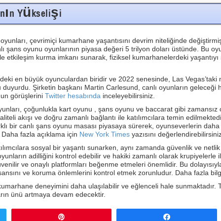
ının Yükselişi
oyunları, çevrimiçi kumarhane yaşantısını devrim niteliğinde değiştirmiş
nlı şans oyunu oyunlarının piyasa değeri 5 trilyon doları üstünde. Bu oyu
rle etkileşim kurma imkanı sunarak, fiziksel kumarhanelerdeki yaşantıy
deki en büyük oyunculardan biridir ve 2022 senesinde, Las Vegas’taki
u duyurdu. Şirketin başkanı Martin Carlesund, canlı oyunların geleceği
Onun görüşlerini
Twitter hesabında
inceleyebilirsiniz.
nları, çoğunlukla kart oyunu , şans oyunu ve baccarat gibi zamansız 
 kaliteli akışı ve doğru zamanlı bağlantı ile katılımcılara temin edilmekted
klı bir canlı şans oyunu masası piyasaya sürerek, oyunseverlerin daha
 Daha fazla açıklama için
New York Times
yazısını değerlendirebilirsini
ılımcılara sosyal bir yaşantı sunarken, aynı zamanda güvenlik ve netlik
unların adilliğini kontrol edebilir ve hakiki zamanlı olarak krupiyelerle i
üvenilir ve onaylı platformları beğenme etmeleri önemlidir. Bu dolayısıyl
ansını ve koruma önlemlerini kontrol etmek zorunludur. Daha fazla bilg
kumarhane deneyimini daha ulaşılabilir ve eğlenceli hale sunmaktadır. T
ların ünü artmaya devam edecektir.
Pin
Share