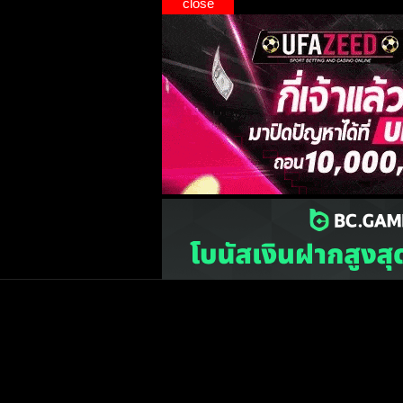
close
เว็บไซต์
one2ball.net
ไม่มีและไม่สนับสนุนการพน
©2015 ONE2BALL.COM / All rights reserved
หน้าแรก
ข่าวฟุตบ
วิเคราะห์บอล
Priv