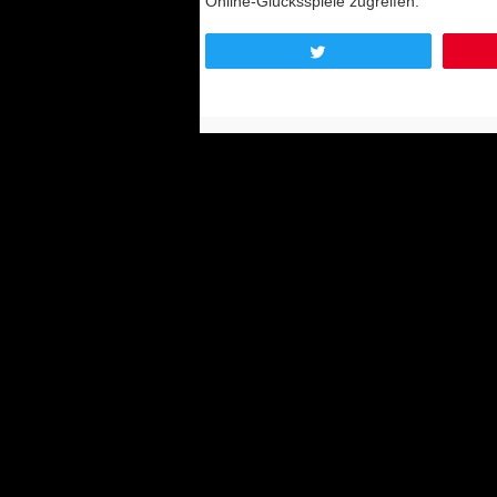
Online-Glücksspiele zugreifen.
Tweet