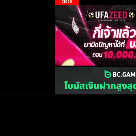
close
เว็บไซต์
one2ball.net
ไม่มีและไม่สนับสนุนการพน
©2015 ONE2BALL.COM / All rights reserved
หน้าแรก
ข่าวฟุตบ
วิเคราะห์บอล
Priv