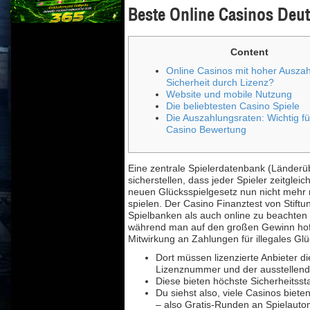
Beste Online Casinos Deu
Content
Online Casinos mit hoher Auszah
Sicherheit durch Lizenz?
Website und mobile Nutzung
Die beliebtesten Casino Spiele
Die Auszahlungsraten: Wichtig fü
Casino Bewertung
Eine zentrale Spielerdatenbank (Länderü
sicherstellen, dass jeder Spieler zeitglei
neuen Glücksspielgesetz nun nicht mehr m
spielen. Der Casino Finanztest von Stiftu
Spielbanken als auch online zu beachten s
während man auf den großen Gewinn hofft.
Mitwirkung an Zahlungen für illegales Glü
Dort müssen lizenzierte Anbieter die
Lizenznummer und der ausstellende
Diese bieten höchste Sicherheitsst
Du siehst also, viele Casinos biete
– also Gratis-Runden an Spielauto