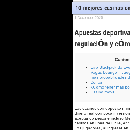
10 mejores casinos on
1 December 2025
Apuestas deportiva
regulación y cómo
Conten
Live Blackjack de Ev
Vegas Lounge – Jueg
más probabilidades 
Bonos
¿Cómo tener más pos
Casino móvil
Los casinos con depósito mín
dinero real con poca inversió
aceptando pesos e incluso M
casinos en línea de Chile, en
Los jugadores, al ingresar en 