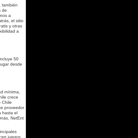
, también
s de
emos a
ás, el sitio
atis y otras
ibilidad a
incluye 50
 jugar desde
dad mínima,
ile crece
 Chile
ste proveedor
 hasta el
emás, NetEnt
.
incipales
ecen juegos