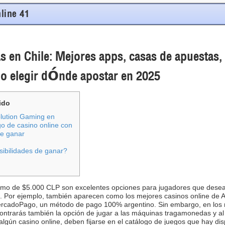
line 41
s en Chile: Mejores apps, casas de apuestas,
 elegir dónde apostar en 2025
ido
olution Gaming en
o de casino online con
de ganar
ibilidades de ganar?
imo de $5.000 CLP son excelentes opciones para jugadores que desea
n. Por ejemplo, también aparecen como los mejores casinos online de 
ercadoPago, un método de pago 100% argentino. Sin embargo, en los
contrarás también la opción de jugar a las máquinas tragamonedas y al 
algún casino online, deben fijarse en el catálogo de juegos que hay di