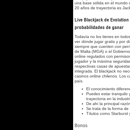
una base sólida en el mundo d
20 años de trayectoria es Jack
Live Blackjack de Evoluti
probabilidades de ganar
Todavía no los tienes en todo
ver dónde jugar gratis y por d
siempre que cuenten con perm
de Malta (MGA) o el Gobierno 
online regulados con permisos
jugador y la máxima seguridad
respectivas casas de apuestas
integrada. El blackjack no ne
casinos online chilenos. Los 
país.
El conocimiento diferen
Puedes estar tranquilo 
trayectoria en la industr
De ahí la principal raz
Se trata de la forma de
Títulos como Starburst 
Bonos