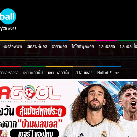
หนังสือพิมพ์
วิเคราะห์บอล
ราคาบอล
ไฮไลท์ฟุตบอล
ผลบอลสด
ผลบอลเมื่
กาและรางวัล
เซียนบอลเต็ง
เซียนบอลสเต็ป
สปอนเซอร์
Hall of Fame