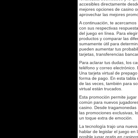
accesibles directamente desd
mejores opciones de casino on
aprovechar las mejores promoc
A continuación, te acercamos 
con sus respectivas respuest
del juego en línea. Para eleg
productos y comparar las dife
sumamente útil para determinar
pueden aumentar tus probabil
tarjetas, transferencias banca
Para aclarar tus dudas, los c
teléfono y correo electrónico
Una tarjeta virtual de prepago
forma de pago. En esta tabla
de las veces, también para so
virtual están trucados.
Esta promoción permite jugar 
común para nuevos jugadores.
casino. Desde tragamonedas ha
las promociones exclusivas, 
un toque extra de emoción.
La tecnología trajo una nueva
hablar de legislar el juego en
posible jugar gratis en casin