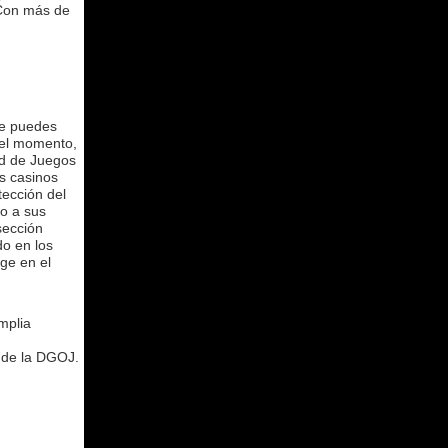
 Con más de
ne puedes
r el momento,
ad de Juegos
s casinos
tección del
so a sus
sección
do en los
ge en el
mplia
a de la DGOJ.