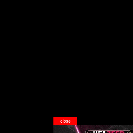
close