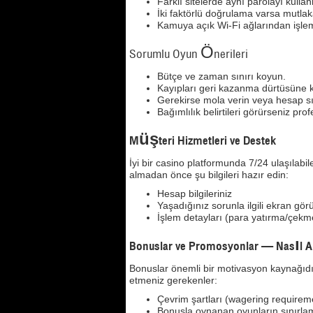
Farklı sitelerde aynı parolayı kulla
İki faktörlü doğrulama varsa mutlaka
Kamuya açık Wi-Fi ağlarından işlem
Sorumlu Oyun Önerileri
Bütçe ve zaman sınırı koyun.
Kayıpları geri kazanma dürtüsüne 
Gerekirse mola verin veya hesap sını
Bağımlılık belirtileri görürseniz pro
Müşteri Hizmetleri ve Destek
İyi bir casino platformunda 7/24 ulaşılabil
almadan önce şu bilgileri hazır edin:
Hesap bilgileriniz
Yaşadığınız sorunla ilgili ekran görü
İşlem detayları (para yatırma/çekm
Bonuslar ve Promosyonlar — Nasıl Ak
Bonuslar önemli bir motivasyon kaynağıdır,
etmeniz gerekenler:
Çevrim şartları (wagering requirem
Bonusla oynanan oyunların sınırla