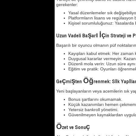
gerekenler:
Yasal düzenlemeler sık değişebiliyo
Platformların lisans ve regülasyon bi
Kişisel sorumluluğunuz: Yasalarda be
Uzun Vadeli Başarı İçin Strateji ve P
Başarılı bir oyuncu olmanın püf noktaların
Kayıpları kabul etmek: Her zaman kay
Duygusal kararlar vermeyin: Kazanm
Düzenli mola verin: Uzun süre aynı 
Eğitim ve pratik: Oyunları öğrenmek 
Geçmişten Öğrenmek: Sık Yapılan
Yeni başlayanların veya acemilerin sık yap
Bonus şartlarını okumamak.
Küçük kazanımları hemen çekmemek
Yetersiz bankroll yönetimi.
Güvenilmeyen kaynaklardan uygulam
Özet ve Sonuç