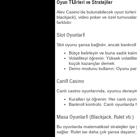
Oyun Türleri ve Stratejiler
Alev Casino’da bulunabilecek oyun türleri g
blackjack), video poker ve özel turnuvalard
farklıdır.
Slot Oyunları
Slot oyunu şansa bağlıdır, ancak bankroll 
Bütçe belirleyin ve buna sadık kalın
Volatiliteyi öğrenin: Yüksek volatil
küçük kazançlar demek.
Demo modunu kullanın: Oyunu par
Canlı Casino
Canlı casino oyunlarında, oyuncu deneyimi
Kuralları iyi öğrenin: Her canlı oyun
Bankroll kontrolü: Canlı oyunlarda h
Masa Oyunları (Blackjack, Rulet vb.)
Bu oyunlarda matematiksel stratejiler işe y
sağlar. Rulet ise daha çok şansa dayanır; bah