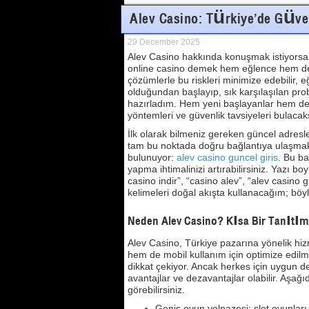
Alev Casino: Türkiye’de Güve
29 December 2025
Alev Casino hakkında konuşmak istiyorsan
online casino demek hem eğlence hem de r
çözümlerle bu riskleri minimize edebilir, 
olduğundan başlayıp, sık karşılaşılan pro
hazırladım. Hem yeni başlayanlar hem de den
yöntemleri ve güvenlik tavsiyeleri bulacak
İlk olarak bilmeniz gereken güncel adresler 
tam bu noktada doğru bağlantıya ulaşmak
bulunuyor:
alev casino guncel giris
. Bu ba
yapma ihtimalinizi artırabilirsiniz. Yazı bo
casino indir”, “casino alev”, “alev casino g
kelimeleri doğal akışta kullanacağım; böylec
Neden Alev Casino? Kısa Bir Tanıtım
Alev Casino, Türkiye pazarına yönelik hi
hem de mobil kullanım için optimize edilmi
dikkat çekiyor. Ancak herkes için uygun değ
avantajlar ve dezavantajlar olabilir. Aşağ
görebilirsiniz.
Geniş oyun yelpazesi: slot oyunları