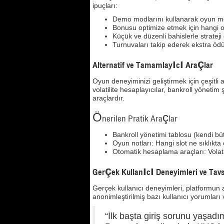
ipuçları:
Demo modlarını kullanarak oyun me
Bonusu optimize etmek için hangi oy
Küçük ve düzenli bahislerle strateji g
Turnuvaları takip ederek ekstra ödül
Alternatif ve Tamamlayıcı Araçlar
Oyun deneyiminizi geliştirmek için çeşitli 
volatilite hesaplayıcılar, bankroll yönetim
araçlardır.
Önerilen Pratik Araçlar
Bankroll yönetimi tablosu (kendi büt
Oyun notları: Hangi slot ne sıklıkta 
Otomatik hesaplama araçları: Volati
Gerçek Kullanıcı Deneyimleri ve Tavs
Gerçek kullanıcı deneyimleri, platformun ar
anonimleştirilmiş bazı kullanıcı yorumları
“İlk başta giriş sorunu yaşadı