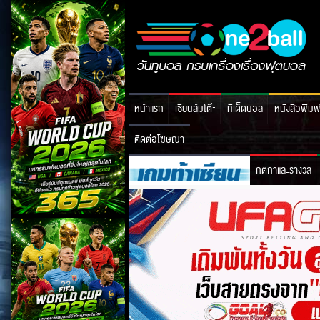
หน้าแรก
เซียนล้มโต๊ะ
ทีเด็ดบอล
หนังสือพิมพ
ติดต่อโฆษณา
กติกาและรางวัล