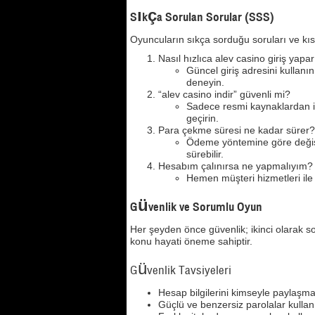
Sıkça Sorulan Sorular (SSS)
Oyuncuların sıkça sorduğu soruları ve kısa
Nasıl hızlıca alev casino giriş yapa
Güncel giriş adresini kullanı
deneyin.
“alev casino indir” güvenli mi?
Sadece resmi kaynaklardan in
geçirin.
Para çekme süresi ne kadar sürer?
Ödeme yöntemine göre değişir
sürebilir.
Hesabım çalınırsa ne yapmalıyım?
Hemen müşteri hizmetleri ile i
Güvenlik ve Sorumlu Oyun
Her şeyden önce güvenlik; ikinci olarak s
konu hayati öneme sahiptir.
Güvenlik Tavsiyeleri
Hesap bilgilerini kimseyle paylaşma
Güçlü ve benzersiz parolalar kullan