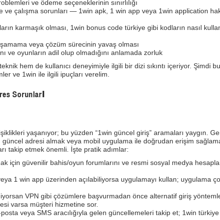
oblemleri ve ödeme seçeneklerinin sınırlılığı
 ve çalışma sorunları — 1win apk, 1 win app veya 1win application ha
rın karmaşık olması, 1win bonus code türkiye gibi kodların nasıl kulla
laşamama veya çözüm sürecinin yavaş olması
rını ve oyunların adil olup olmadığını anlamada zorluk
knik hem de kullanıcı deneyimiyle ilgili bir dizi sıkıntı içeriyor. Şimdi b
r ve 1win ile ilgili ipuçları verelim.
res Sorunları
şiklikleri yaşanıyor; bu yüzden “1win güncel giriş” aramaları yaygın. G
n güncel adresi almak veya mobil uygulama ile doğrudan erişim sağlam
arı takip etmek önemli. İşte pratik adımlar:
k için güvenilir bahis/oyun forumlarını ve resmi sosyal medya hesaplar
eya 1 win app üzerinden açılabiliyorsa uygulamayı kullan; uygulama 
iyorsan VPN gibi çözümlere başvurmadan önce alternatif giriş yöntemle
esi varsa müşteri hizmetine sor.
-posta veya SMS aracılığıyla gelen güncellemeleri takip et; 1win türkiye gi