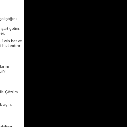
alıştığını
art getirir.
er.
e 1win bet ve
 hızlandırır.
arını
lür?
lir. Çözüm
k açın.
biliyor.