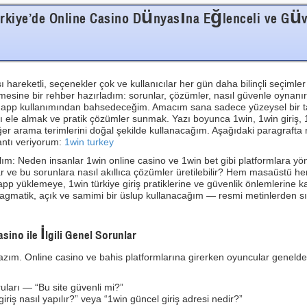
rkiye’de Online Casino Dünyasına Eğlenceli ve Güve
 hareketli, seçenekler çok ve kullanıcılar her gün daha bilinçli seçimler
esine bir rehber hazırladım: sorunlar, çözümler, nasıl güvenle oynanır
in app kullanımından bahsedeceğim. Amacım sana sadece yüzeysel bir t
ı ele almak ve pratik çözümler sunmak. Yazı boyunca 1win, 1win giriş, 1
iğer arama terimlerini doğal şekilde kullanacağım. Aşağıdaki paragrafta
lantı veriyorum:
1win turkey
ım: Neden insanlar 1win online casino ve 1win bet gibi platformlara yö
ar ve bu sorunlara nasıl akıllıca çözümler üretilebilir? Hem masaüstü h
pp yüklemeye, 1win türkiye giriş pratiklerine ve güvenlik önlemlerine k
gmatik, açık ve samimi bir üslup kullanacağım — resmi metinlerden sı
sino ile İlgili Genel Sorunlar
ım. Online casino ve bahis platformlarına girerken oyuncular genelde
ruları — “Bu site güvenli mi?”
iriş nasıl yapılır?” veya “1win güncel giriş adresi nedir?”