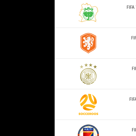
FIFA
FI
FI
FIF
FI