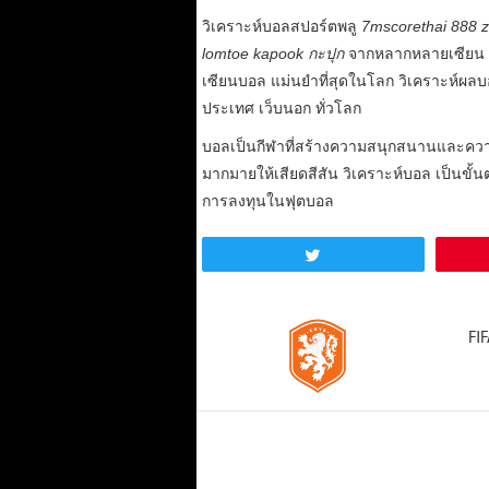
วิเคราะห์บอลสปอร์ตพลู
7mscorethai 888 z
lomtoe kapook กะปุก
จากหลากหลายเซียน
เซียนบอล แม่นยำที่สุดในโลก วิเคราะห์ผลบอลค
ประเทศ เว็บนอก ทั่วโลก
บอลเป็นกีฬาที่สร้างความสนุกสนานและควา
มากมายให้เสียดสีสัน วิเคราะห์บอล เป็นขั้
การลงทุนในฟุตบอล
Tweet
FIF