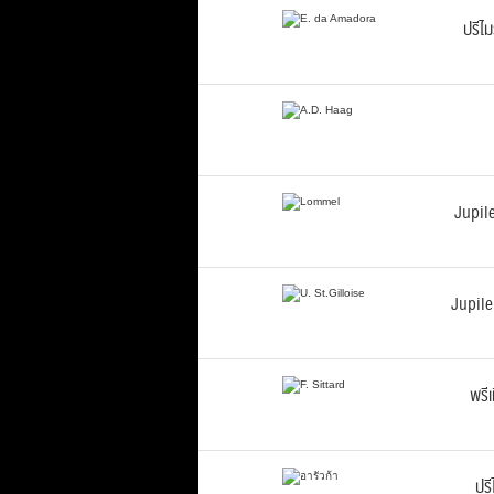
ปรีไ
Jupil
Jupile
พรีเ
ปรี