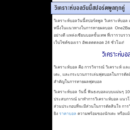
วิเคราะห์บอลวันนี้สปอร์ตพูลทุกคู่
วิเคราะห์บอลวันนี้สปอร์ตพูล วิเคราะห์บอล แ
หนึ่งในแนวทางในการทายผลบอล One2Ball ถือเป็
อย่างดี แหล่งเซียนบอลขั้นเทพ ที่เรารวบรววม
เว็บไซต์ของเรา อัพเดตตลอด 24 ชั่วโมง!
วิเคราะห์บ
วิเคราะห์บอล คือ การวิจารณ์ วิเคราะห์ แล
เตะ, และกระบวนการเล่นฟุตบอลในการตัดสิ
สำคัญในการทายผลฟุตบอล
วิเคราะห์บอล วันนี้ ฟันธงบอลแบบแม่นๆ 100%
ประสบการณ์ มาทำการวิเคราะห์บอล แนวโน้ม 
ส่วนประกอบที่จะมีส่วนในการตัดสินใจ การวิ
ยิง
ราคาบอล
ความพร้อมของนักเตะ หรือแม