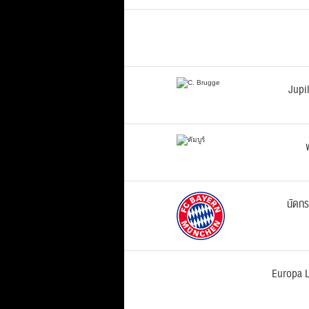
Jupi
นัดกร
Europa L