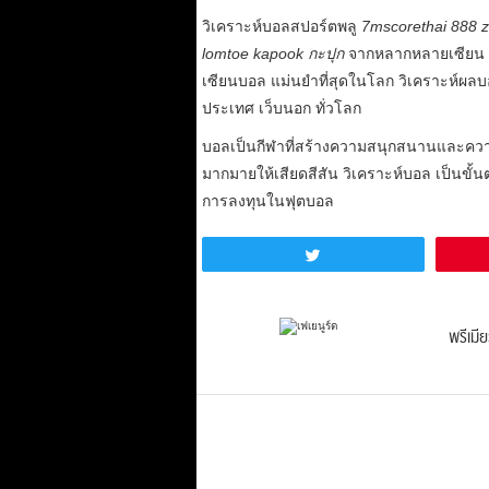
วิเคราะห์บอลสปอร์ตพลู
7mscorethai 888 z
lomtoe kapook กะปุก
จากหลากหลายเซียน
เซียนบอล แม่นยำที่สุดในโลก วิเคราะห์ผลบอลค
ประเทศ เว็บนอก ทั่วโลก
บอลเป็นกีฬาที่สร้างความสนุกสนานและควา
มากมายให้เสียดสีสัน วิเคราะห์บอล เป็นขั้
การลงทุนในฟุตบอล
Tweet
พรีเมี