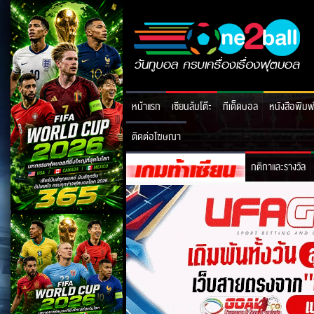
หน้าแรก
เซียนล้มโต๊ะ
ทีเด็ดบอล
หนังสือพิมพ
ติดต่อโฆษณา
กติกาและรางวัล