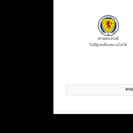
สกอตแลนด์
ไม่มีผู้เล่นที่ลงสนามไม่ได้
สกอ