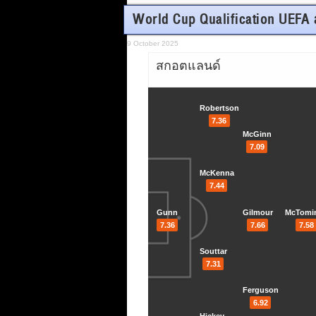
World Cup Qualification UEFA
9 October 2025
สกอตแลนด์
Robertson
7.36
McGinn
7.09
McKenna
7.44
Gunn
Gilmour
McTomi
7.36
7.66
7.58
Souttar
7.31
Ferguson
6.92