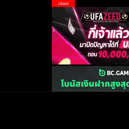
close
เว็บไซต์
one2ball.net
ไม่มีและไม่สนับสนุนการพน
©2015 ONE2BALL.COM / All rights reserved
หน้าแรก
ข่าวฟุตบ
วิเคราะห์บอล
Priv