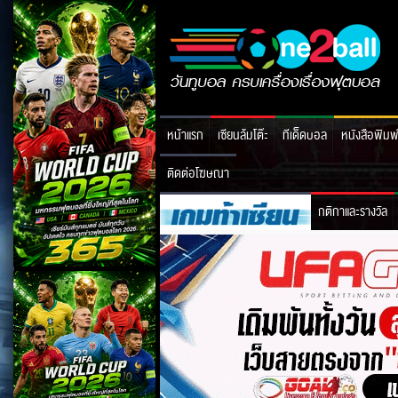
หน้าแรก
เซียนล้มโต๊ะ
ทีเด็ดบอล
หนังสือพิมพ
ติดต่อโฆษณา
กติกาและรางวัล