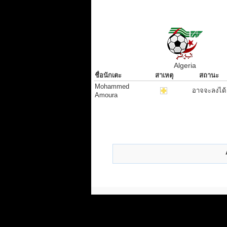
Algeria
ชื่อนักเตะ
สาเหตุ
สถานะ
ชื่อนักเตะ
สาเหตุ
สถานะ
Mohammed
อาจจะลงได้
Amoura