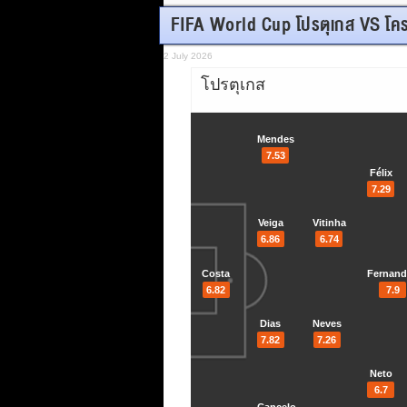
FIFA World Cup โปรตุเกส VS โคร
2 July 2026
โปรตุเกส
Mendes
7.53
Félix
7.29
Veiga
Vitinha
6.86
6.74
Costa
Fernand
6.82
7.9
Dias
Neves
7.82
7.26
Neto
6.7