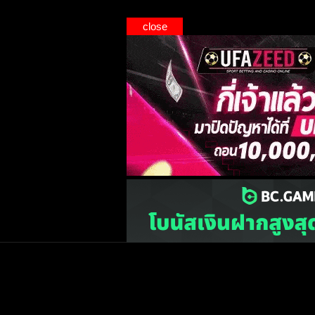
close
เว็บไซต์
one2ball.net
ไม่มีและไม่สนับสนุนการพน
©2015 ONE2BALL.COM / All rights reserved
หน้าแรก
ข่าวฟุตบ
วิเคราะห์บอล
Priv