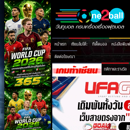
หน้าแรก
เซียนล้มโต๊ะ
ทีเด็ดบอล
หนังสือพิมพ
ติดต่อโฆษณา
กติกาและรางวัล