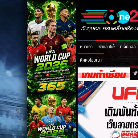
หน้าแรก
เซียนล้มโต๊ะ
ทีเด็ดบอล
ติดต่อโฆษณา
กติ