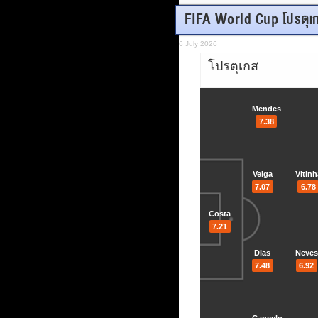
FIFA World Cup โปรตุเ
6 July 2026
โปรตุเกส
Mendes
7.38
Veiga
Vitinh
7.07
6.78
Costa
7.21
Dias
Neves
7.48
6.92