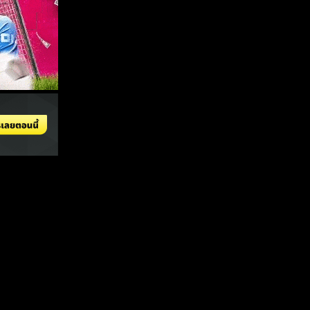
จัดทำขึ้นเพื่อความบันเทิงเท่านั้น
ดูบอลออนไลน์
ทีเด็ดบอลวันนี้
ราคาบอล
วิเคราะห์บอล