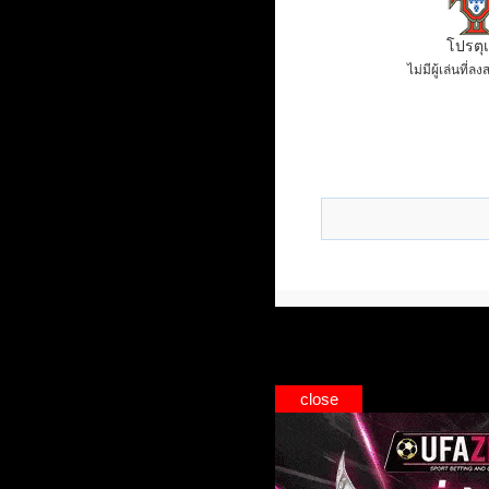
โปรตุ
ไม่มีผู้เล่นที่ล
close