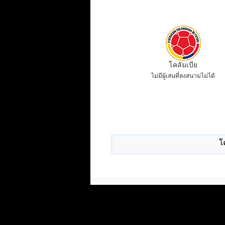
โคลัมเบีย
ไม่มีผู้เล่นที่ลงสนามไม่ได้
โ