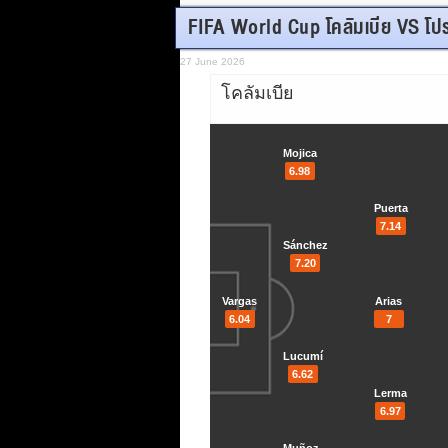
FIFA World Cup โคลัมเบีย VS โป
27 June 2026
โคลัมเบีย
Mojica
6.98
Puerta
7.14
Sánchez
7.20
Vargas
Arias
6.04
7
Lucumí
6.62
Lerma
6.97