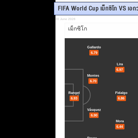
FIFA World Cup เม็กซิโก VS เอก
30 June 2026
เม็กซิโก
Gallardo
6.79
Lira
6.97
Montes
6.70
Rangel
Fidalgo
6.93
6.86
Vásquez
6.90
Mora
6.44