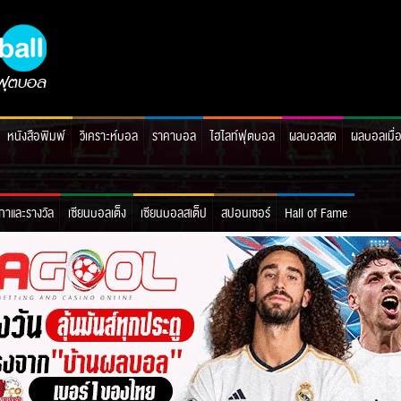
หนังสือพิมพ์
วิเคราะห์บอล
ราคาบอล
ไฮไลท์ฟุตบอล
ผลบอลสด
ผลบอลเมื่
กาและรางวัล
เซียนบอลเต็ง
เซียนบอลสเต็ป
สปอนเซอร์
Hall of Fame