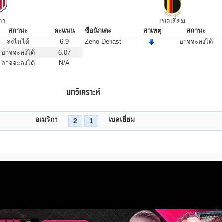
กา
เบลเยี่ยม
สถานะ
คะแนน
ชื่อนักเตะ
สาเหตุ
สถานะ
สถานะ
คะแนน
ชื่อนักเตะ
สาเหตุ
สถานะ
ลงไม่ได้
6.9
Zeno Debast
อาจจะลงได้
อาจจะลงได้
6.07
อาจจะลงได้
N/A
บทวิเคราะห์
อเมริกา
เบลเยี่ยม
2
1