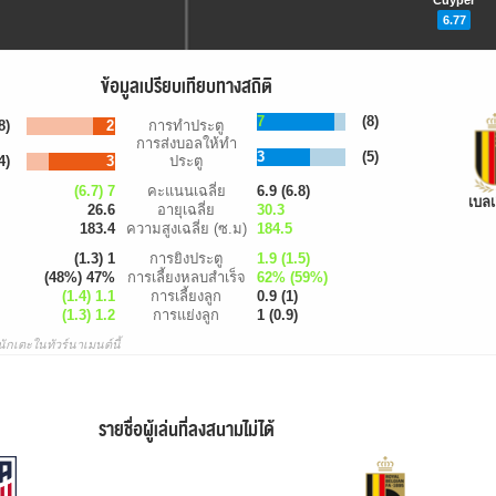
Cuyper
6.77
ข้อมูลเปรียบเทียบทางสถิติ
7
(8)
8)
2
การทำประตู
การส่งบอลให้ทำ
3
(5)
4)
3
ประตู
(6.7)
7
คะแนนเฉลี่ย
6.9
(6.8)
เบลเ
26.6
อายุเฉลี่ย
30.3
183.4
ความสูงเฉลี่ย (ซ.ม)
184.5
(1.3)
1
การยิงประตู
1.9
(1.5)
(48%)
47%
การเลี้ยงหลบสำเร็จ
62%
(59%)
(1.4)
1.1
การเลี้ยงลูก
0.9
(1)
(1.3)
1.2
การแย่งลูก
1
(0.9)
กเตะในทัวร์นาเมนต์นี้
รายชื่อผู้เล่นที่ลงสนามไม่ได้