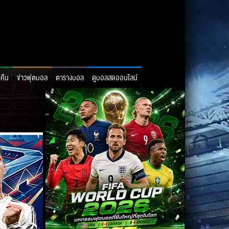
อคืน
ข่าวฟุตบอล
ตารางบอล
ดูบอลสดออนไลน์