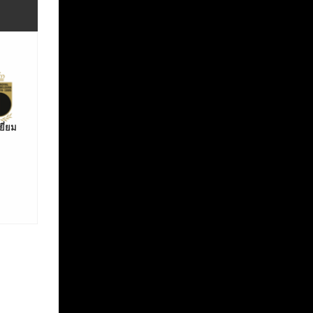
ยี่ยม