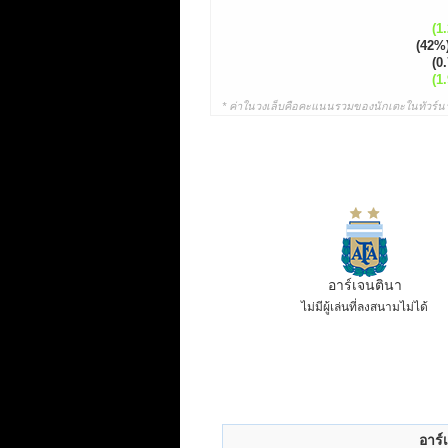
(1.
(42%
(0.
(1.
* ค่าในวงเล็บคือคะแนนรวมของนักเตะในทัวร์นา
อาร์เจนตินา
ไม่มีผู้เล่นที่ลงสนามไม่ได้
อาร์