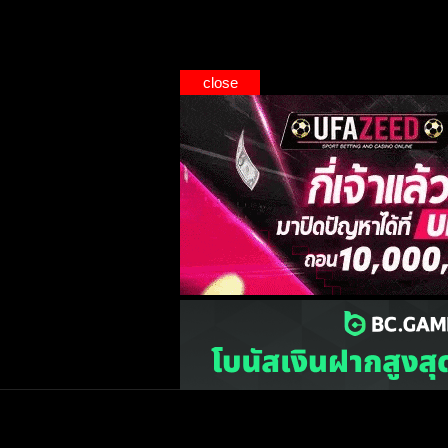
close
เว็บไซต์
one2ball.net
ไม่มีและไม่สนับสนุนการพน
©2015 ONE2BALL.COM / All rights reserved
หน้าแรก
ข่าวฟุตบ