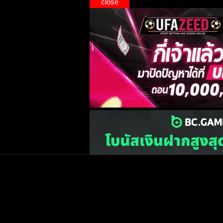
close
เว็บไซต์
one2ball.net
ไม่มีและไม่สนับสนุนการพน
©2015 ONE2BALL.COM / All rights reserved
หน้าแรก
ข่าวฟุตบ
วิเคราะห์บอล
Priv