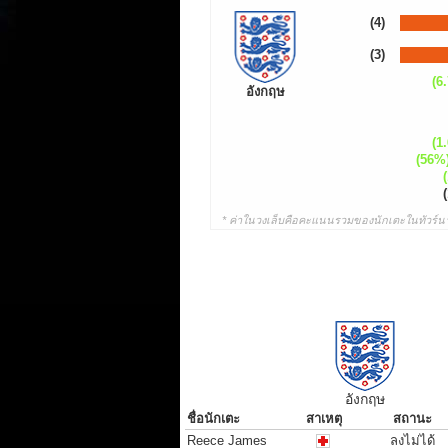
(4)
(3)
(6.
อังกฤษ
(1.
(56%
(
* ค่าในวงเล็บคือคะแนนรวมของนักเตะในทัวร์นา
อังกฤษ
ชื่อนักเตะ
สาเหตุ
สถานะ
ชื่อนักเตะ
สาเหตุ
สถานะ
Reece James
ลงไม่ได้