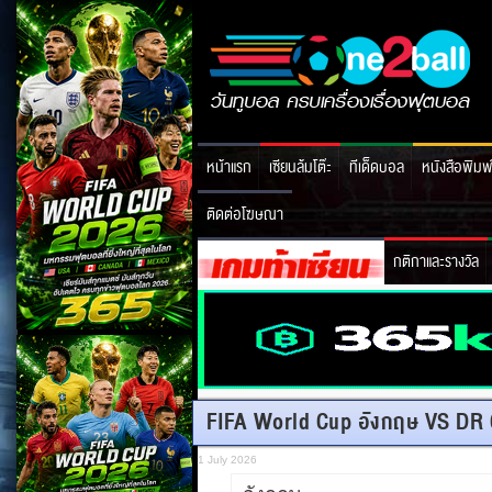
หน้าแรก
เซียนล้มโต๊ะ
ทีเด็ดบอล
หนังสือพิมพ
ติดต่อโฆษณา
กติกาและรางวัล
FIFA World Cup อังกฤษ VS DR
1 July 2026