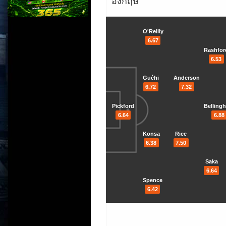
อังกฤษ
O'Reilly
6.67
Rashfor
6.53
Guéhi
Anderson
6.72
7.32
Pickford
Belling
6.64
6.88
Konsa
Rice
6.38
7.50
Saka
6.64
Spence
6.42