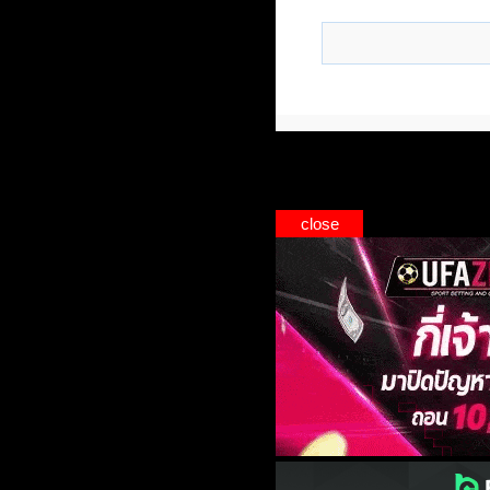
close