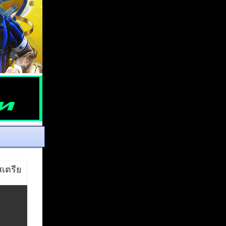
เตรีย