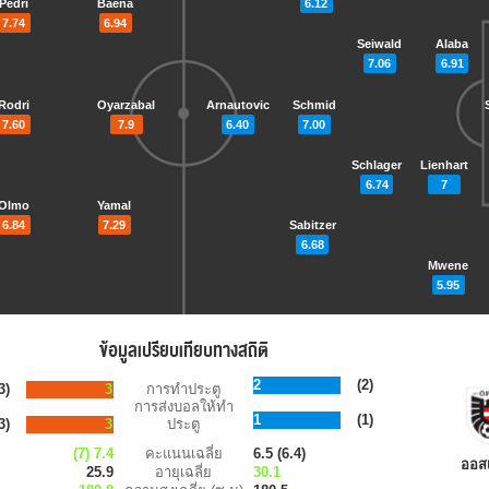
6.12
Pedri
Baena
7.74
6.94
Seiwald
Alaba
7.06
6.91
Rodri
Oyarzabal
Arnautovic
Schmid
7.60
7.9
6.40
7.00
Schlager
Lienhart
6.74
7
Olmo
Yamal
6.84
7.29
Sabitzer
6.68
Mwene
5.95
ข้อมูลเปรียบเทียบทางสถิติ
2
(2)
3)
3
การทำประตู
การส่งบอลให้ทำ
1
(1)
3)
3
ประตู
(7)
7.4
คะแนนเฉลี่ย
6.5
(6.4)
ออสเ
25.9
อายุเฉลี่ย
30.1