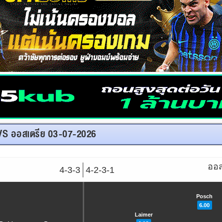
VS ออสเตรีย 03-07-2026
ออส
4-3-3
4-2-3-1
Posch
6.00
Laimer