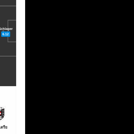
Schlager
6.12
ตรีย