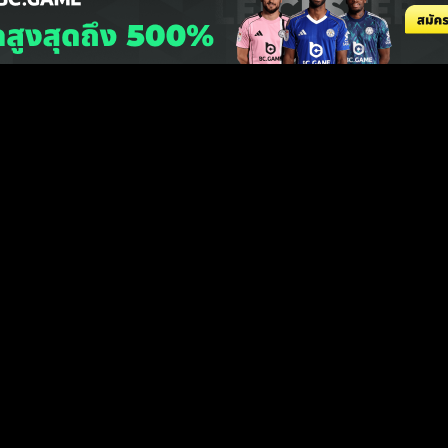
สนับสนุนการพนันในทุกรูปแบบ ทีมงานหวังเพียงให้เยาวชน สนใจมุ่งเน้นด้านกีฬาเป็นสำคัญ 
าวฟุตบอล
ไฮไลท์ฟุตบอล
โปรแกรมถ่ายทอดสด
ทีเด็ดบอล
ผลบอลเมื่อคืน