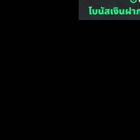
เว็บไซต์
one2ball.net
ไม่มีและไม่
©2015 ONE2BALL.COM / All rights reserved
หน้าแรก
ข่
Privacy Policy