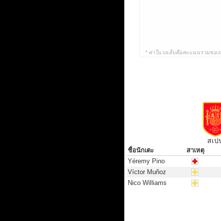
* ค่าในวงเล็บคือคะแนนรวมของนั
สเป
ชื่อนักเตะ
สาเหตุ
ชื่อนักเตะ
สาเหตุ
Yéremy Pino
Víctor Muñoz
Nico Williams