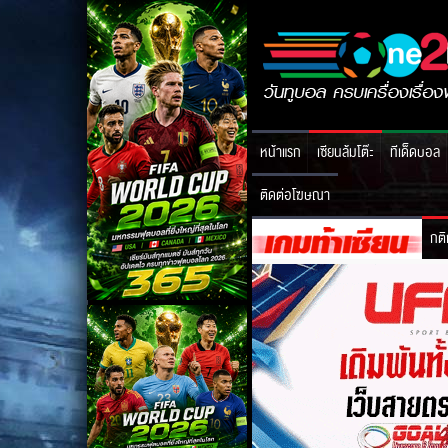
หน้าแรก
เซียนล้มโต๊ะ
ทีเด็ดบอล
ติดต่อโฆษณา
กติ