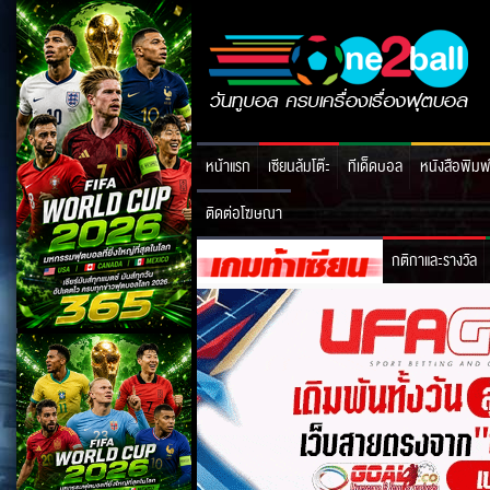
หน้าแรก
เซียนล้มโต๊ะ
ทีเด็ดบอล
หนังสือพิมพ
ติดต่อโฆษณา
กติกาและรางวัล