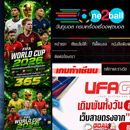
หน้าแรก
เซียนล้มโต๊ะ
ทีเด็ดบอล
หนังสือพิมพ
ติดต่อโฆษณา
กติกาและรางวัล