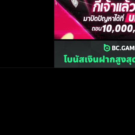
เว็บไซต์
one2ball.net
ไม่มีและไม่สนับสนุนการพน
©2015 ONE2BALL.COM / All rights reserved
หน้าแรก
ข่าวฟุตบ
วิเคราะห์บอล
Priv