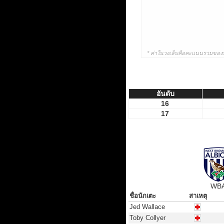
* ค่าในวงเล็บคือคะแนนรวมของนั
อันดับ
อันดับ
16
17
WB
ชื่อนักเตะ
สาเหตุ
ชื่อนักเตะ
สาเหตุ
Jed Wallace
Toby Collyer