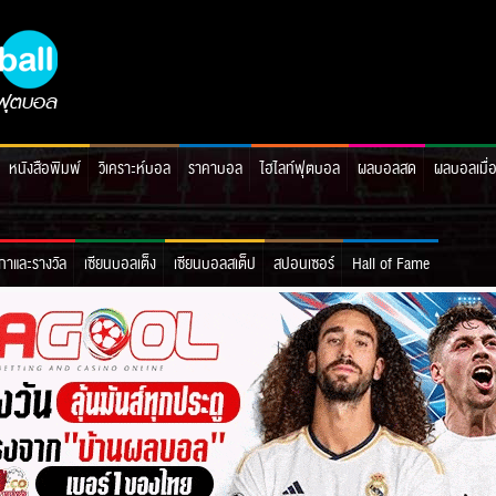
หนังสือพิมพ์
วิเคราะห์บอล
ราคาบอล
ไฮไลท์ฟุตบอล
ผลบอลสด
ผลบอลเมื่
กาและรางวัล
เซียนบอลเต็ง
เซียนบอลสเต็ป
สปอนเซอร์
Hall of Fame