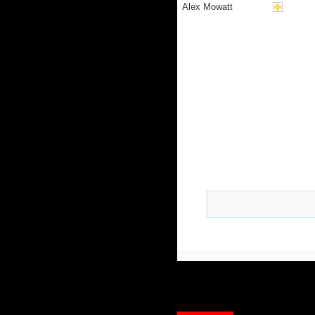
Alex Mowatt