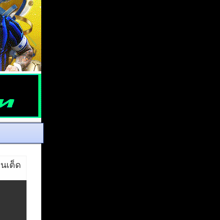
ไนเต็ด