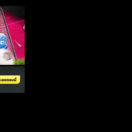
จัดทำขึ้นเพื่อความบันเทิงเท่านั้น
ดูบอลออนไลน์
ทีเด็ดบอลวันนี้
ราคาบอล
วิเคราะห์บอล