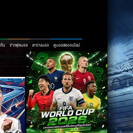
อคืน
ข่าวฟุตบอล
ตารางบอล
ดูบอลสดออนไลน์