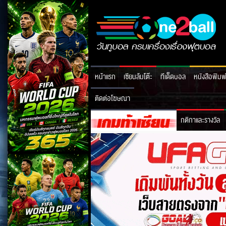
หน้าแรก
เซียนล้มโต๊ะ
ทีเด็ดบอล
หนังสือพิมพ
ติดต่อโฆษณา
กติกาและรางวัล