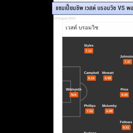
แชมเปี้ยนชิพ เวสต์ บรอมวิช VS พ
23 August 2025
เวสต์ บรอมวิช
Styles
7.12
Johnst
7.37
Campbell
Mowatt
6.16
6.98
Wildsmith
Price
N/A
8.06
Phillips
Molumby
7.52
6.98
Fellows
6.51