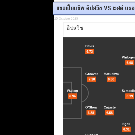
แชมเปี้ยนชิพ อิปสวิช VS เวสต์ บ
25 October 2025
อิปสวิช
Davis
6.73
Philoge
6.98
Greaves
Matusiwa
7.10
6.80
Walton
Szmodi
6.94
6.39
O'Shea
Cajuste
6.88
6.58
Egeli
6.31