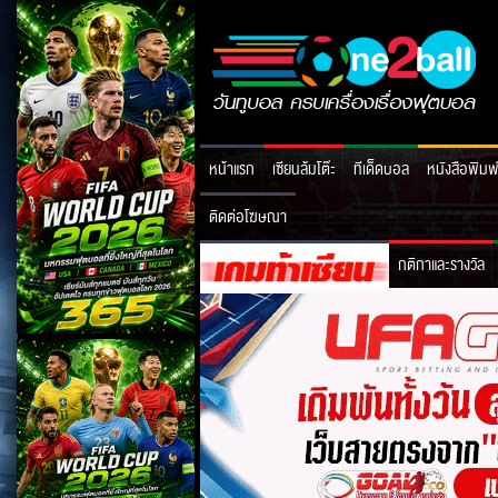
หน้าแรก
เซียนล้มโต๊ะ
ทีเด็ดบอล
หนังสือพิมพ
ติดต่อโฆษณา
กติกาและรางวัล