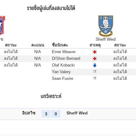
รายชื่อผู้เล่นที่ลงสนามไม่ได้
ิช
Sheff Wed
สถานะ
คะแนน
ชื่อนักเตะ
สาเหตุ
สถานะ
สถานะ
คะแนน
ชื่อนักเตะ
สาเหตุ
สถานะ
ลงไม่ได้
N/A
Ernie Weaver
ลงไม่ได้
ลงไม่ได้
N/A
Di'Shon Bernard
ลงไม่ได้
ลงไม่ได้
N/A
Olaf Kobacki
ลงไม่ได้
Yan Valery
ลงไม่ได้
Sean Fusire
ลงไม่ได้
บทวิเคราะห์
อิปสวิช
Sheff Wed
3
0