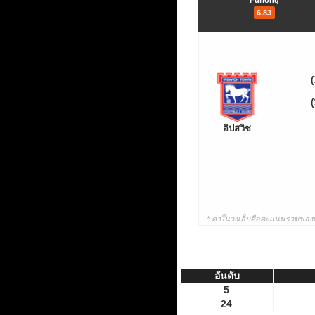
Furlong
6.83
(
(
อิปสวิช
* ค่าในวงเล็บคือคะแนนรวมของนั
อันดับ
อันดับ
5
24