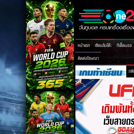
หน้าแรก
เซียนล้มโต๊ะ
ทีเด็ดบอล
ติดต่อโฆษณา
กติ