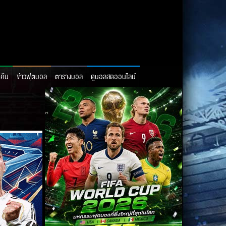
อคืน
ข่าวฟุตบอล
ตารางบอล
ดูบอลสดออนไลน์