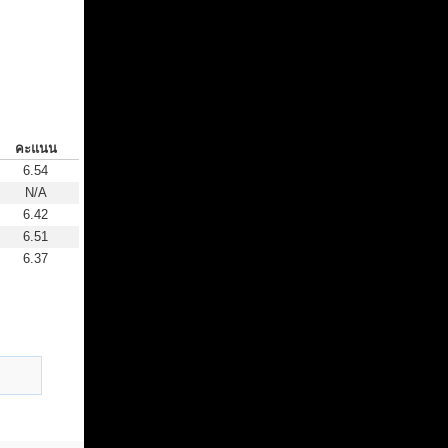
คะแนน
คะแนน
6.54
N/A
6.42
6.51
6.37