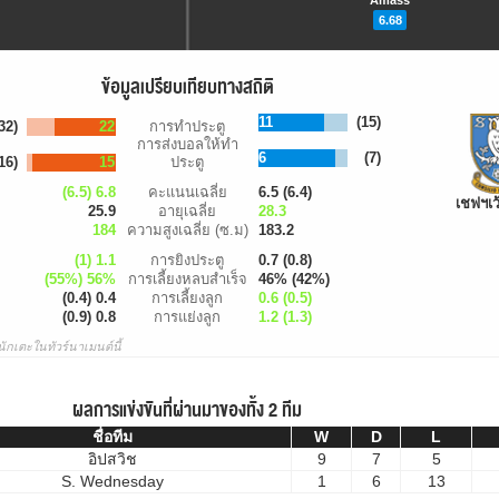
Amass
6.68
ข้อมูลเปรียบเทียบทางสถิติ
11
(15)
32)
22
การทำประตู
การส่งบอลให้ทำ
6
(7)
16)
15
ประตู
(6.5)
6.8
คะแนนเฉลี่ย
6.5
(6.4)
เชฟฯเว้
25.9
อายุเฉลี่ย
28.3
184
ความสูงเฉลี่ย (ซ.ม)
183.2
(1)
1.1
การยิงประตู
0.7
(0.8)
(55%)
56%
การเลี้ยงหลบสำเร็จ
46%
(42%)
(0.4)
0.4
การเลี้ยงลูก
0.6
(0.5)
(0.9)
0.8
การแย่งลูก
1.2
(1.3)
กเตะในทัวร์นาเมนต์นี้
ผลการแข่งขันที่ผ่านมาของทั้ง 2 ทีม
ชื่อทีม
W
D
L
ชื่อทีม
W
D
L
อิปสวิช
9
7
5
S. Wednesday
1
6
13