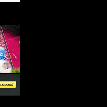
จัดทำขึ้นเพื่อความบันเทิงเท่านั้น