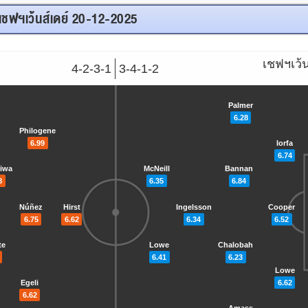
 เชฟฯเว้นส์เดย์ 20-12-2025
เชฟฯเว้น
4-2-3-1
3-4-1-2
Palmer
6.28
Philogene
6.99
Iorfa
6.74
iwa
McNeill
Bannan
8
6.35
6.84
Núñez
Hirst
Ingelsson
Cooper
6.75
6.62
6.34
6.52
te
Lowe
Chalobah
6.41
6.23
Lowe
6.62
Egeli
6.62