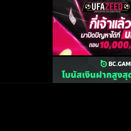
เว็บไซต์
one2ball.net
ไม่มีและไม่สนับสนุนการพน
©2015 ONE2BALL.COM / All rights reserved
หน้าแรก
ข่าวฟุตบ
วิเคราะห์บอล
Priv