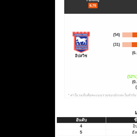
Furlong
6.79
(54)
(31)
(6.
อิปสวิช
(52%
(0.
(
* ค่าในวงเล็บคือคะแนนรวมของนักเตะในทัวร์นา
ผ
อันดับ
ช
อันดับ
ชื
4
อิ
5
ฮัล