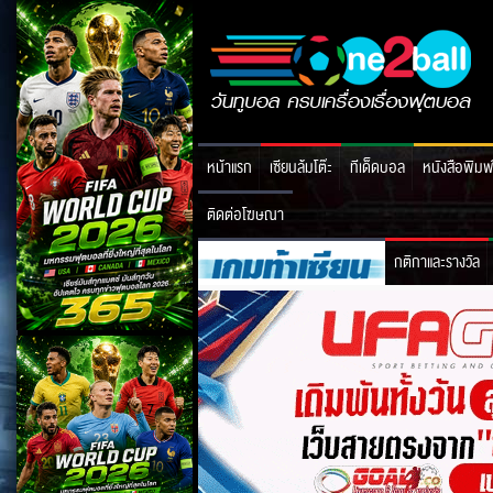
หน้าแรก
เซียนล้มโต๊ะ
ทีเด็ดบอล
หนังสือพิมพ
ติดต่อโฆษณา
กติกาและรางวัล