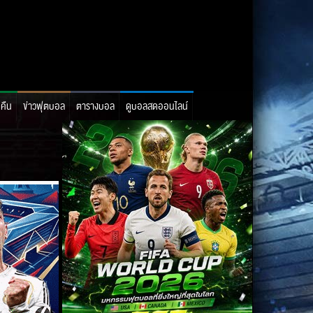
อคืน
ข่าวฟุตบอล
ตารางบอล
ดูบอลสดออนไลน์