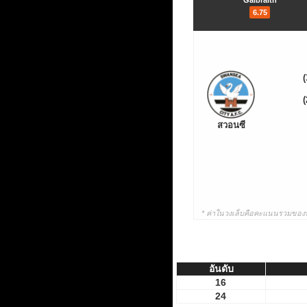
Galbraith
6.75
(
(
สวอนซี
* ค่าในวงเล็บคือคะแนนรวมของนั
อันดับ
อันดับ
16
24