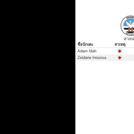
สวอน
ชื่อนักเตะ
สาเหตุ
ชื่อนักเตะ
สาเหตุ
Adam Idah
Zeidane Inoussa